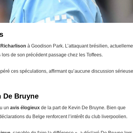
s
e
Richarlison
à Goodison Park. L’attaquant brésilien, actuelleme
s lors de son précédent passage chez les Toffees.
empéré ces spéculations, affirmant qu’aucune discussion sérieus
n De Bruyne
çu un
avis élogieux
de la part de Kevin De Bruyne. Bien que
déclarations du Belge renforcent l’intérêt du club liverpoolien.
nique
, capable de faire la différence », a déclaré De Bruyne lors